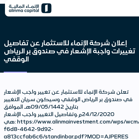
إعلان شركة الإنماء للاستثمار عن تفاصيل
تغييرات واجبة الإشعار في صندوق بر الرياض
الوقفي
تعلن شركة الإنماء للاستثمار عن تغيير واجب الإشعار
في صندوق بر الرياض الوقفي وسيكون سريان التغيير
بتاريخ 09/05/1442هـ الموافق
24/12/2020م.وتفاصيل التغيير واجب الإشعار
هي: https://www.alinmainvestment.com/wps/wcm/connect/investmentNew/c38b47e8-
f6d8-4642-9d92-
a813ccfab6c6/standinbar.pdf?MOD=AJPERES